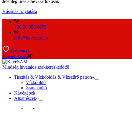
Jelenleg üres a bevásárlókosár.
Vásárlás folytatása
+36 30 358 6675
info@kavesam.hu
Kedvencek
Bejelentkezés
Minőség hivatalos szakkereskedőtől
Tisztítás & Vízkőoldás & Vízszűrő patron
Vízkőoldó
Zsírtalanító
Kávégépek
Alkatrészek