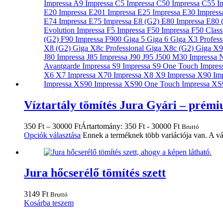
Víztartály tömítés Jura Gyári – prém
350
Ft
–
30000
Ft
Ártartomány: 350 Ft - 30000 Ft
Bruttó
Opciók választása
Ennek a terméknek több variációja van. A vá
Jura hőcserélő tömítés szett
3149
Ft
Bruttó
Kosárba teszem