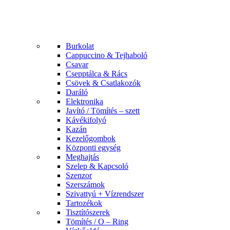
Burkolat
Cappuccino & Tejhaboló
Csavar
Csepptálca & Rács
Csövek & Csatlakozók
Daráló
Elektronika
Javító / Tömítés – szett
Kávékifolyó
Kazán
Kezelőgombok
Központi egység
Meghajtás
Szelep & Kapcsoló
Szenzor
Szerszámok
Szivattyú + Vízrendszer
Tartozékok
Tisztítószerek
Tömítés / O – Ring