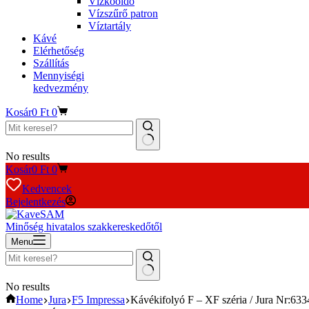
Vízkőoldó
Vízszűrő patron
Víztartály
Kávé
Elérhetőség
Szállítás
Mennyiségi
kedvezmény
Kosár
0
Ft
0
No results
Kosár
0
Ft
0
Kedvencek
Bejelentkezés
Minőség hivatalos szakkereskedőtől
Menu
No results
Home
Jura
F5 Impressa
Kávékifolyó F – XF széria / Jura Nr:633