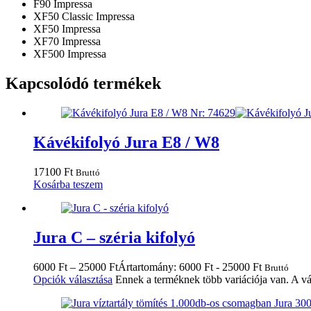
F90 Impressa
XF50 Classic Impressa
XF50 Impressa
XF70 Impressa
XF500 Impressa
Kapcsolódó termékek
Kávékifolyó Jura E8 / W8
17100
Ft
Bruttó
Kosárba teszem
Jura C – széria kifolyó
6000
Ft
–
25000
Ft
Ártartomány: 6000 Ft - 25000 Ft
Bruttó
Opciók választása
Ennek a terméknek több variációja van. A vá