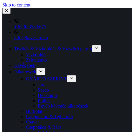
Skip to content
+36 30 358 6675
info@kavesam.hu
Tisztítás & Vízkőoldás & Vízszűrő patron
Vízkőoldó
Zsírtalanító
Kávégépek
Alkatrészek
GYÁRTÓ SZERINT
Jura
Saeco
DeLonghi
Philips
Egyéb kávégép alkatrészek
Burkolat
Cappuccino & Tejhaboló
Csavar
Csepptálca & Rács