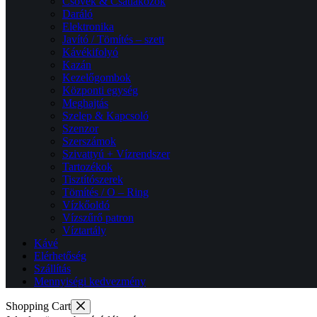
Csövek & Csatlakozók
Daráló
Elektronika
Javító / Tömítés – szett
Kávékifolyó
Kazán
Kezelőgombok
Központi egység
Meghajtás
Szelep & Kapcsoló
Szenzor
Szerszámok
Szivattyú + Vízrendszer
Tartozékok
Tisztítószerek
Tömítés / O – Ring
Vízkőoldó
Vízszűrő patron
Víztartály
Kávé
Elérhetőség
Szállítás
Mennyiségi kedvezmény
Shopping Cart