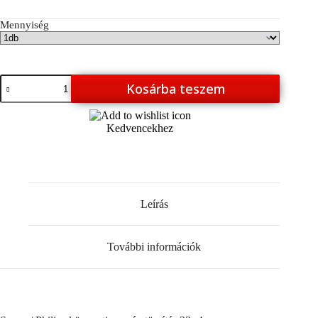
Mennyiség
Saeco
Kosárba teszem
/
Philips
központi
Kedvencekhez
egység
tömítés
/
Gyári
eredeti
/
mennyiség
Leírás
További információk