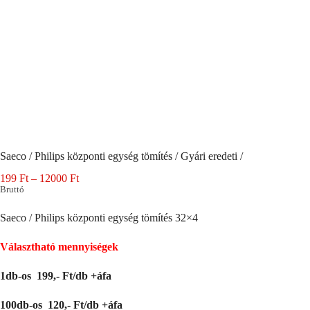
Saeco / Philips központi egység tömítés / Gyári eredeti /
Ártartomány:
199
Ft
–
12000
Ft
199 Ft
Bruttó
-
12000 Ft
Saeco / Philips központi egység tömítés 32×4
Választható mennyiségek
1db-os 199,- Ft/db +áfa
100db-os 120,- Ft/db +áfa