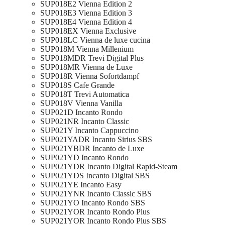
SUP018E2 Vienna Edition 2
SUP018E3 Vienna Edition 3
SUP018E4 Vienna Edition 4
SUP018EX Vienna Exclusive
SUP018LC Vienna de luxe cucina
SUP018M Vienna Millenium
SUP018MDR Trevi Digital Plus
SUP018MR Vienna de Luxe
SUP018R Vienna Sofortdampf
SUP018S Cafe Grande
SUP018T Trevi Automatica
SUP018V Vienna Vanilla
SUP021D Incanto Rondo
SUP021NR Incanto Classic
SUP021Y Incanto Cappuccino
SUP021YADR Incanto Sirius SBS
SUP021YBDR Incanto de Luxe
SUP021YD Incanto Rondo
SUP021YDR Incanto Digital Rapid-Steam
SUP021YDS Incanto Digital SBS
SUP021YE Incanto Easy
SUP021YNR Incanto Classic SBS
SUP021YO Incanto Rondo SBS
SUP021YOR Incanto Rondo Plus
SUP021YOR Incanto Rondo Plus SBS