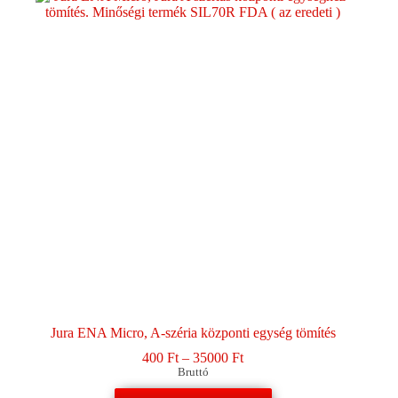
van.
A
változatok
a
termékoldalon
választhatók
ki
Jura ENA Micro, A-széria központi egység tömítés
Ártartomány:
400
Ft
–
35000
Ft
400 Ft
Bruttó
-
Ennek