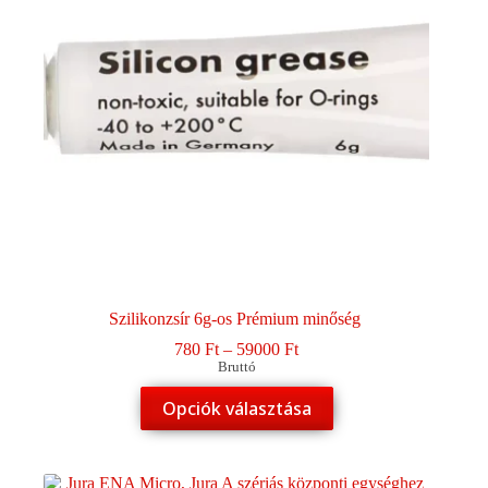
Szilikonzsír 6g-os Prémium minőség
Ártartomány:
780
Ft
–
59000
Ft
780 Ft
Bruttó
-
Ennek
Opciók választása
59000 Ft
a
terméknek
több
variációja