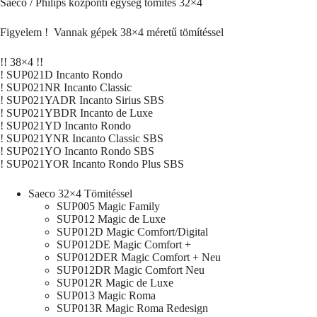
Saeco / Philips központi egység tömítés 32×4
Figyelem ! Vannak gépek 38×4 méretű tömítéssel
!! 38×4 !!
! SUP021D Incanto Rondo
! SUP021NR Incanto Classic
! SUP021YADR Incanto Sirius SBS
! SUP021YBDR Incanto de Luxe
! SUP021YD Incanto Rondo
! SUP021YNR Incanto Classic SBS
! SUP021YO Incanto Rondo SBS
! SUP021YOR Incanto Rondo Plus SBS
Saeco 32×4 Tömitéssel
SUP005 Magic Family
SUP012 Magic de Luxe
SUP012D Magic Comfort/Digital
SUP012DE Magic Comfort +
SUP012DER Magic Comfort + Neu
SUP012DR Magic Comfort Neu
SUP012R Magic de Luxe
SUP013 Magic Roma
SUP013R Magic Roma Redesign