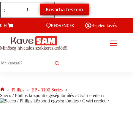
-
Saeco
Ennek
12000 Ft
Kosárba teszem
/
a
Philips
terméknek
központi
több
egység
KEDVENCEK
0
Ft
variációja
Bejelentkezés
Kosár
tömítés
van.
/
A
Gyári
változatok
eredeti
a
Minőség hivatalos szakkereskedőtől
/
termékoldalon
mennyiség
választhatók
ki
No
results
Philips
EP - 3100 Series
Home
Saeco / Philips központi egység tömítés / Gyári eredeti /