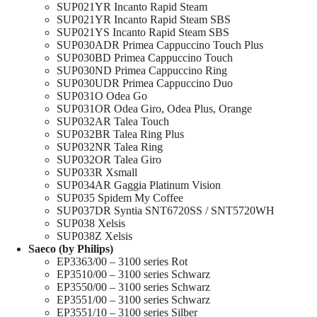
SUP021YR Incanto Rapid Steam
SUP021YR Incanto Rapid Steam SBS
SUP021YS Incanto Rapid Steam SBS
SUP030ADR Primea Cappuccino Touch Plus
SUP030BD Primea Cappuccino Touch
SUP030ND Primea Cappuccino Ring
SUP030UDR Primea Cappuccino Duo
SUP031O Odea Go
SUP031OR Odea Giro, Odea Plus, Orange
SUP032AR Talea Touch
SUP032BR Talea Ring Plus
SUP032NR Talea Ring
SUP032OR Talea Giro
SUP033R Xsmall
SUP034AR Gaggia Platinum Vision
SUP035 Spidem My Coffee
SUP037DR Syntia SNT6720SS / SNT5720WH
SUP038 Xelsis
SUP038Z Xelsis
Saeco (by Philips)
EP3363/00 – 3100 series Rot
EP3510/00 – 3100 series Schwarz
EP3550/00 – 3100 series Schwarz
EP3551/00 – 3100 series Schwarz
EP3551/10 – 3100 series Silber