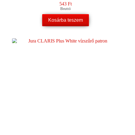
543
Ft
Bruttó
Kosárba teszem