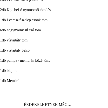
2db Kpe belső nyomócső tömítés
1db Leeresztőszelep csonk töm.
6db nagynyomású cső töm
1db víztartály töm.
1db víztartály belső
1db pumpa / membrán közé töm.
1db bit jura
1db Membrán
ÉRDEKELHETNEK MÉG…