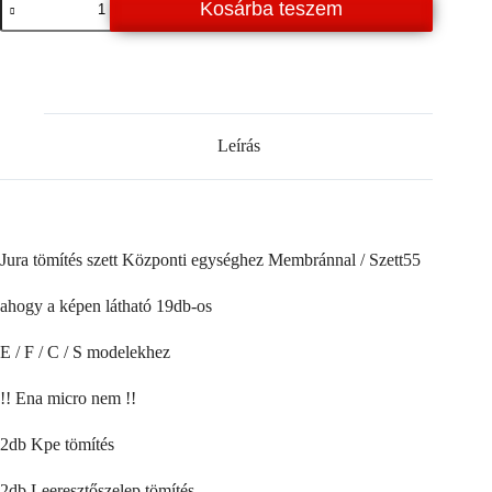
Kosárba teszem
tömités
szett
Központi
egységhez
Membránnal
/
szett
55
Leírás
mennyiség
Jura tömítés szett Központi egységhez Membránnal / Szett55
ahogy a képen látható 19db-os
E / F / C / S modelekhez
!! Ena micro nem !!
2db Kpe tömítés
2db Leeresztőszelep tömítés