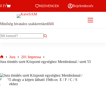
Skip
0
Ft
Bejelentkezés
to
KEDVENCEK
Kosár
content
Minőség hivatalos szakkereskedőtől
No
results
Jura
201 Impressa
Home
Jura tömités szett Központi egységhez Membránnal / szett 55