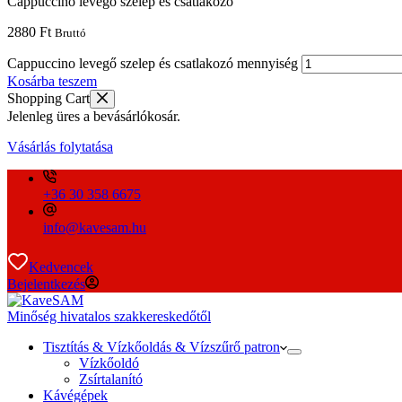
Cappuccino levegő szelep és csatlakozó
2880
Ft
Bruttó
Cappuccino levegő szelep és csatlakozó mennyiség
Kosárba teszem
Shopping Cart
Jelenleg üres a bevásárlókosár.
Vásárlás folytatása
+36 30 358 6675
info@kavesam.hu
Kedvencek
Bejelentkezés
Minőség hivatalos szakkereskedőtől
Tisztítás & Vízkőoldás & Vízszűrő patron
Vízkőoldó
Zsírtalanító
Kávégépek