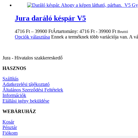
Jura daráló késpár V5
4716
Ft
–
39900
Ft
Ártartomány: 4716 Ft - 39900 Ft
Bruttó
Opciók választása
Ennek a terméknek több variációja van. A vá
Jura - Hivatalos szakkereskedő
HASZNOS
Szállítás
Adatkezelési tájékoztató
Általános Szerződési Feltételek
Információk
Elállási igény beküldése
WEBÁRUHÁZ
Kosár
Pénztár
Fiókom