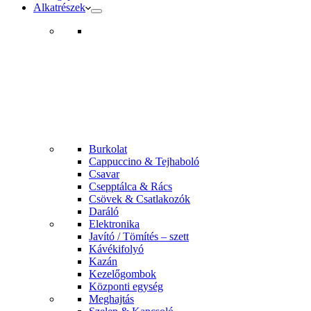
Alkatrészek
Burkolat
Cappuccino & Tejhaboló
Csavar
Csepptálca & Rács
Csövek & Csatlakozók
Daráló
Elektronika
Javító / Tömítés – szett
Kávékifolyó
Kazán
Kezelőgombok
Központi egység
Meghajtás