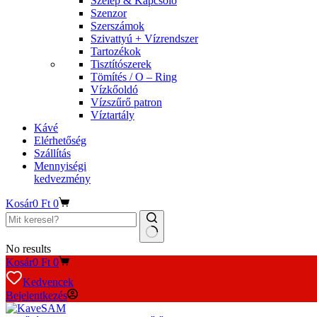
Szelep & Kapcsoló
Szenzor
Szerszámok
Szivattyú + Vízrendszer
Tartozékok
Tisztítószerek
Tömítés / O – Ring
Vízkőoldó
Vízszűrő patron
Víztartály
Kávé
Elérhetőség
Szállítás
Mennyiségi
kedvezmény
Kosár
0
Ft
0
No results
Kosár
0
Ft
0
Kedvencek
Bejelentkezés