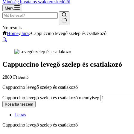
Minőség hivatalos szakkereskedőtől
Menu
No results
Home
Jura
Cappuccino levegő szelep és csatlakozó
🔍
Cappuccino levegő szelep és csatlakozó
2880
Ft
Bruttó
Cappuccino levegő szelep és csatlakozó
Cappuccino levegő szelep és csatlakozó mennyiség
Kosárba teszem
Leírás
Cappuccino levegő szelep és csatlakozó