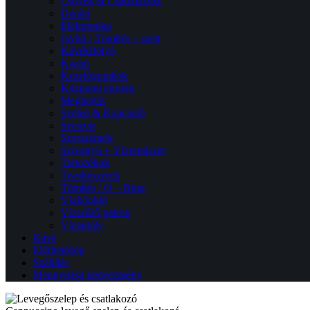
Csövek & Csatlakozók
Daráló
Elektronika
Javító / Tömítés – szett
Kávékifolyó
Kazán
Kezelőgombok
Központi egység
Meghajtás
Szelep & Kapcsoló
Szenzor
Szerszámok
Szivattyú + Vízrendszer
Tartozékok
Tisztítószerek
Tömítés / O – Ring
Vízkőoldó
Vízszűrő patron
Víztartály
Kávé
Elérhetőség
Szállítás
Mennyiségi kedvezmény