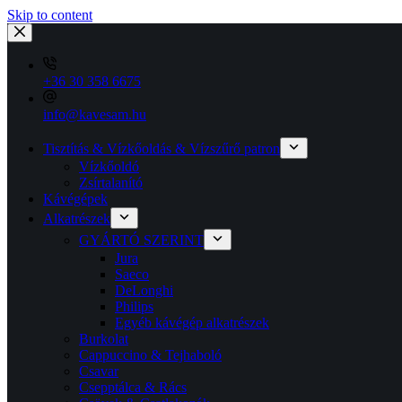
Skip to content
+36 30 358 6675
info@kavesam.hu
Tisztítás & Vízkőoldás & Vízszűrő patron
Vízkőoldó
Zsírtalanító
Kávégépek
Alkatrészek
GYÁRTÓ SZERINT
Jura
Saeco
DeLonghi
Philips
Egyéb kávégép alkatrészek
Burkolat
Cappuccino & Tejhaboló
Csavar
Csepptálca & Rács