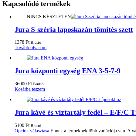
Kapcsolódó termékek
NINCS KÉSZLETEN
Jura S-széria laposkazán tömítés szett
1378
Ft
Bruttó
Tovább olvasom
Jura központi egység ENA 3-5-7-9
36000
Ft
Bruttó
Kosárba teszem
Jura kávé és víztartály fedél – E/F/C 
5100
Ft
Bruttó
Opciók választása
Ennek a terméknek több variációja van. A vá