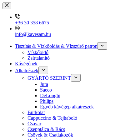
Skip
to
content
+36 30 358 6675
info@kavesam.hu
Tisztítás & Vízkőoldás & Vízszűrő patron
Vízkőoldó
Zsírtalanító
Kávégépek
Alkatrészek
GYÁRTÓ SZERINT
Jura
Saeco
DeLonghi
Philips
Egyéb kávégép alkatrészek
Burkolat
Cappuccino & Tejhaboló
Csavar
Csepptálca & Rács
Csövek & Csatlakozók