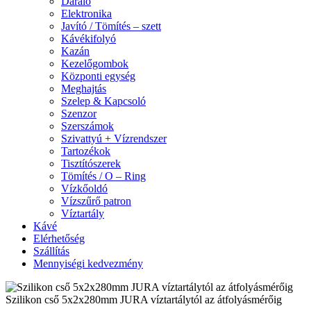
Daráló
Elektronika
Javító / Tömítés – szett
Kávékifolyó
Kazán
Kezelőgombok
Központi egység
Meghajtás
Szelep & Kapcsoló
Szenzor
Szerszámok
Szivattyú + Vízrendszer
Tartozékok
Tisztítószerek
Tömítés / O – Ring
Vízkőoldó
Vízszűrő patron
Víztartály
Kávé
Elérhetőség
Szállítás
Mennyiségi kedvezmény
Szilikon cső 5x2x280mm JURA víztartálytól az átfolyásmérőig