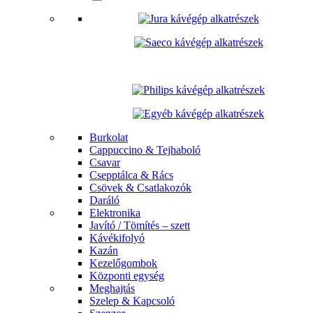
Burkolat
Cappuccino & Tejhaboló
Csavar
Csepptálca & Rács
Csövek & Csatlakozók
Daráló
Elektronika
Javító / Tömítés – szett
Kávékifolyó
Kazán
Kezelőgombok
Központi egység
Meghajtás
Szelep & Kapcsoló