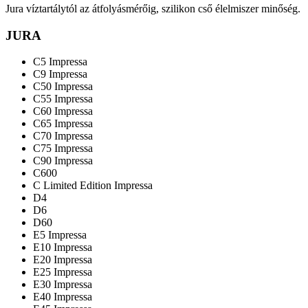
mennyiség
Jura víztartálytól az átfolyásmérőig, szilikon cső élelmiszer minőség.
JURA
C5 Impressa
C9 Impressa
C50 Impressa
C55 Impressa
C60 Impressa
C65 Impressa
C70 Impressa
C75 Impressa
C90 Impressa
C600
C Limited Edition Impressa
D4
D6
D60
E5 Impressa
E10 Impressa
E20 Impressa
E25 Impressa
E30 Impressa
E40 Impressa