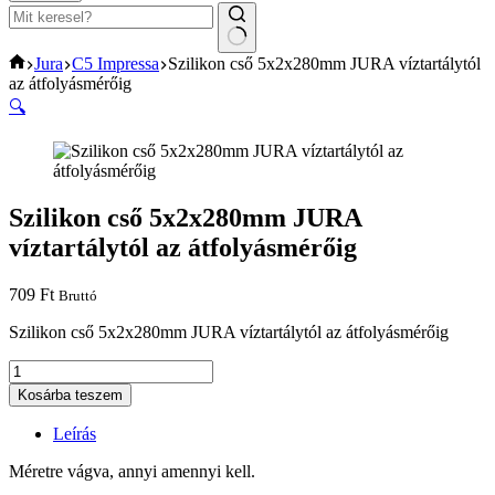
No
Home
Jura
C5 Impressa
Szilikon cső 5x2x280mm JURA víztartálytól
results
az átfolyásmérőig
🔍
Szilikon cső 5x2x280mm JURA
víztartálytól az átfolyásmérőig
709
Ft
Bruttó
Szilikon cső 5x2x280mm JURA víztartálytól az átfolyásmérőig
Szilikon
cső
Kosárba teszem
5x2x280mm
JURA
Leírás
víztartálytól
az
Méretre vágva, annyi amennyi kell.
átfolyásmérőig