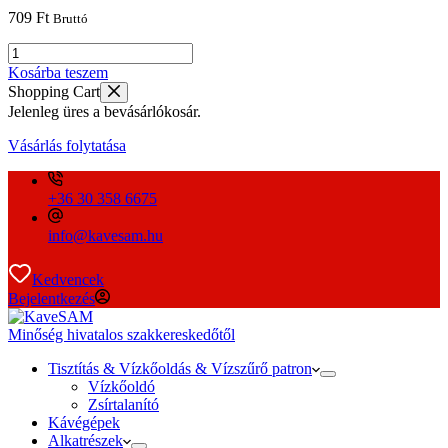
709
Ft
Bruttó
Szilikon
cső
Kosárba teszem
5x2x280mm
Shopping Cart
JURA
Jelenleg üres a bevásárlókosár.
víztartálytól
az
Vásárlás folytatása
átfolyásmérőig
mennyiség
+36 30 358 6675
info@kavesam.hu
Kedvencek
Bejelentkezés
Minőség hivatalos szakkereskedőtől
Tisztítás & Vízkőoldás & Vízszűrő patron
Vízkőoldó
Zsírtalanító
Kávégépek
Alkatrészek