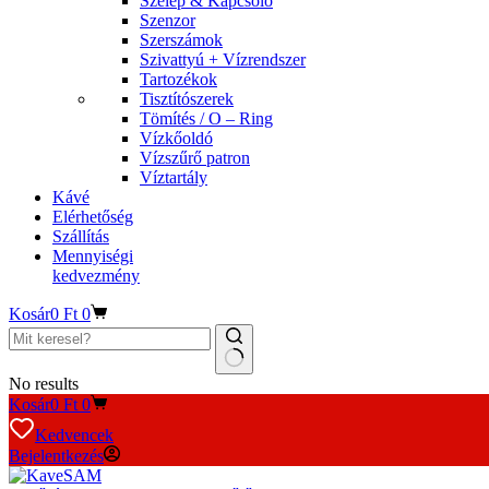
Szelep & Kapcsoló
Szenzor
Szerszámok
Szivattyú + Vízrendszer
Tartozékok
Tisztítószerek
Tömítés / O – Ring
Vízkőoldó
Vízszűrő patron
Víztartály
Kávé
Elérhetőség
Szállítás
Mennyiségi
kedvezmény
Kosár
0
Ft
0
No results
Kosár
0
Ft
0
Kedvencek
Bejelentkezés