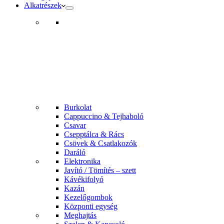
Alkatrészek
Burkolat
Cappuccino & Tejhaboló
Csavar
Csepptálca & Rács
Csövek & Csatlakozók
Daráló
Elektronika
Javító / Tömítés – szett
Kávékifolyó
Kazán
Kezelőgombok
Központi egység
Meghajtás