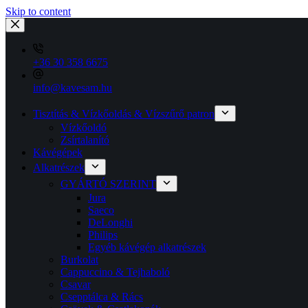
Skip to content
+36 30 358 6675
info@kavesam.hu
Tisztítás & Vízkőoldás & Vízszűrő patron
Vízkőoldó
Zsírtalanító
Kávégépek
Alkatrészek
GYÁRTÓ SZERINT
Jura
Saeco
DeLonghi
Philips
Egyéb kávégép alkatrészek
Burkolat
Cappuccino & Tejhaboló
Csavar
Csepptálca & Rács