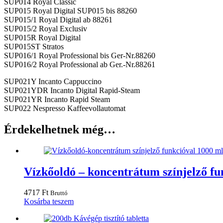
SUP014 Royal Classic
SUP015 Royal Digital SUP015 bis 88260
SUP015/1 Royal Digital ab 88261
SUP015/2 Royal Exclusiv
SUP015R Royal Digital
SUP015ST Stratos
SUP016/1 Royal Professional bis Ger-Nr.88260
SUP016/2 Royal Professional ab Ger.-Nr.88261
SUP021Y Incanto Cappuccino
SUP021YDR Incanto Digital Rapid-Steam
SUP021YR Incanto Rapid Steam
SUP022 Nespresso Kaffeevollautomat
Érdekelhetnek még…
Vízkőoldó – koncentrátum színjelző fu
4717
Ft
Bruttó
Kosárba teszem