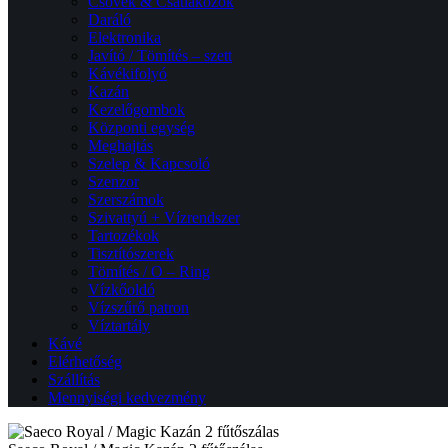
Csövek & Csatlakozók
Daráló
Elektronika
Javító / Tömítés – szett
Kávékifolyó
Kazán
Kezelőgombok
Központi egység
Meghajtás
Szelep & Kapcsoló
Szenzor
Szerszámok
Szivattyú + Vízrendszer
Tartozékok
Tisztítószerek
Tömítés / O – Ring
Vízkőoldó
Vízszűrő patron
Víztartály
Kávé
Elérhetőség
Szállítás
Mennyiségi kedvezmény