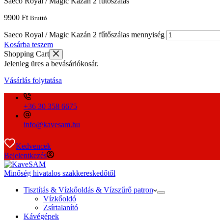
Saeco Royal / Magic Kazán 2 fűtőszálas
9900
Ft
Bruttó
Saeco Royal / Magic Kazán 2 fűtőszálas mennyiség
Kosárba teszem
Shopping Cart
Jelenleg üres a bevásárlókosár.
Vásárlás folytatása
+36 30 358 6675
info@kavesam.hu
Kedvencek
Bejelentkezés
Minőség hivatalos szakkereskedőtől
Tisztítás & Vízkőoldás & Vízszűrő patron
Vízkőoldó
Zsírtalanító
Kávégépek