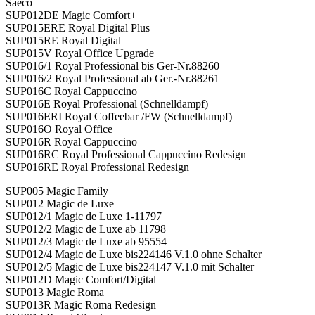
Saeco
SUP012DE Magic Comfort+
SUP015ERE Royal Digital Plus
SUP015RE Royal Digital
SUP015V Royal Office Upgrade
SUP016/1 Royal Professional bis Ger-Nr.88260
SUP016/2 Royal Professional ab Ger.-Nr.88261
SUP016C Royal Cappuccino
SUP016E Royal Professional (Schnelldampf)
SUP016ERI Royal Coffeebar /FW (Schnelldampf)
SUP016O Royal Office
SUP016R Royal Cappuccino
SUP016RC Royal Professional Cappuccino Redesign
SUP016RE Royal Professional Redesign
SUP005 Magic Family
SUP012 Magic de Luxe
SUP012/1 Magic de Luxe 1-11797
SUP012/2 Magic de Luxe ab 11798
SUP012/3 Magic de Luxe ab 95554
SUP012/4 Magic de Luxe bis224146 V.1.0 ohne Schalter
SUP012/5 Magic de Luxe bis224147 V.1.0 mit Schalter
SUP012D Magic Comfort/Digital
SUP013 Magic Roma
SUP013R Magic Roma Redesign