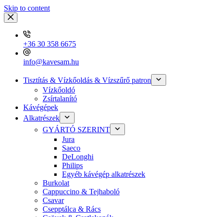
Skip to content
+36 30 358 6675
info@kavesam.hu
Tisztítás & Vízkőoldás & Vízszűrő patron
Vízkőoldó
Zsírtalanító
Kávégépek
Alkatrészek
GYÁRTÓ SZERINT
Jura
Saeco
DeLonghi
Philips
Egyéb kávégép alkatrészek
Burkolat
Cappuccino & Tejhaboló
Csavar
Csepptálca & Rács