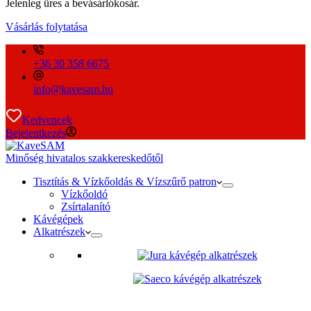
Jelenleg üres a bevásárlókosár.
Vásárlás folytatása
+36 30 358 6675
info@kavesam.hu
Kedvencek
Bejelentkezés
Minőség hivatalos szakkereskedőtől
Tisztítás & Vízkőoldás & Vízszűrő patron
Vízkőoldó
Zsírtalanító
Kávégépek
Alkatrészek