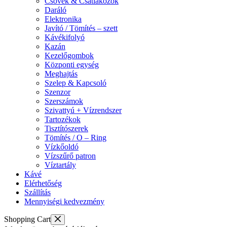
Csövek & Csatlakozók
Daráló
Elektronika
Javító / Tömítés – szett
Kávékifolyó
Kazán
Kezelőgombok
Központi egység
Meghajtás
Szelep & Kapcsoló
Szenzor
Szerszámok
Szivattyú + Vízrendszer
Tartozékok
Tisztítószerek
Tömítés / O – Ring
Vízkőoldó
Vízszűrő patron
Víztartály
Kávé
Elérhetőség
Szállítás
Mennyiségi kedvezmény
Shopping Cart