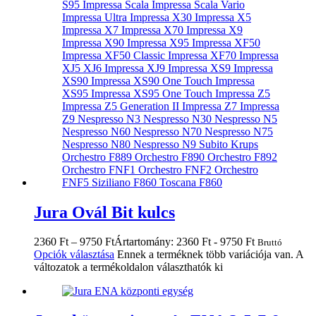
Jura Ovál Bit kulcs
2360
Ft
–
9750
Ft
Ártartomány: 2360 Ft - 9750 Ft
Bruttó
Opciók választása
Ennek a terméknek több variációja van. A
változatok a termékoldalon választhatók ki