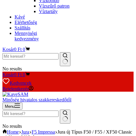
Vízkőoldó
Vízszűrő patron
Víztartály
Kávé
Elérhetőség
Szállítás
Mennyiségi
kedvezmény
Kosár
0
Ft
0
No results
Kosár
0
Ft
0
Kedvencek
Bejelentkezés
Minőség hivatalos szakkereskedőtől
Menu
No results
Home
Jura
F5 Impressa
Jura új Típus F50 / F55 / XF50 Classic