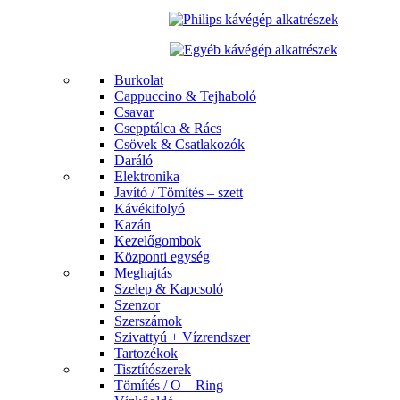
Burkolat
Cappuccino & Tejhaboló
Csavar
Csepptálca & Rács
Csövek & Csatlakozók
Daráló
Elektronika
Javító / Tömítés – szett
Kávékifolyó
Kazán
Kezelőgombok
Központi egység
Meghajtás
Szelep & Kapcsoló
Szenzor
Szerszámok
Szivattyú + Vízrendszer
Tartozékok
Tisztítószerek
Tömítés / O – Ring