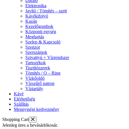
Daráló
Elektronika
Javító / Tömítés – szett
Kávékifolyó
Kazán
Kezelőgombok
Központi egység
Meghajtás
Szelep & Kapcsoló
Szenzor
Szerszámok
Szivattyú + Vízrendszer
Tartozékok
Tisztítószerek
Tömítés / O – Ring
Vízkőoldó
Vízszűrő patron
Víztartály
Kávé
Elérhetőség
Szállítás
Mennyiségi kedvezmény
Shopping Cart
Jelenleg üres a bevásárlókosár.