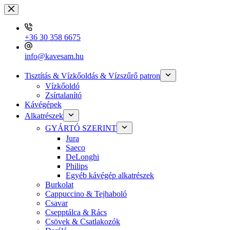
Skip
to
content
+36 30 358 6675
info@kavesam.hu
Tisztítás & Vízkőoldás & Vízszűrő patron
Vízkőoldó
Zsírtalanító
Kávégépek
Alkatrészek
GYÁRTÓ SZERINT
Jura
Saeco
DeLonghi
Philips
Egyéb kávégép alkatrészek
Burkolat
Cappuccino & Tejhaboló
Csavar
Csepptálca & Rács
Csövek & Csatlakozók