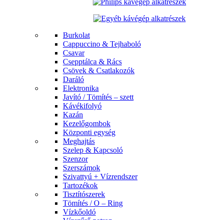
Burkolat
Cappuccino & Tejhaboló
Csavar
Csepptálca & Rács
Csövek & Csatlakozók
Daráló
Elektronika
Javító / Tömítés – szett
Kávékifolyó
Kazán
Kezelőgombok
Központi egység
Meghajtás
Szelep & Kapcsoló
Szenzor
Szerszámok
Szivattyú + Vízrendszer
Tartozékok
Tisztítószerek
Tömítés / O – Ring
Vízkőoldó