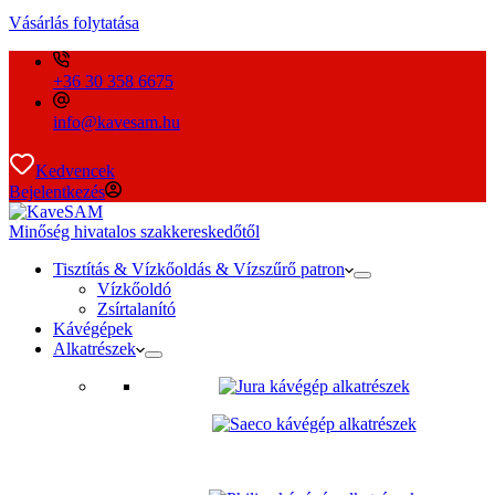
Vásárlás folytatása
+36 30 358 6675
info@kavesam.hu
Kedvencek
Bejelentkezés
Minőség hivatalos szakkereskedőtől
Tisztítás & Vízkőoldás & Vízszűrő patron
Vízkőoldó
Zsírtalanító
Kávégépek
Alkatrészek