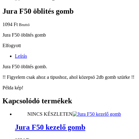
Jura F50 öblités gomb
1094
Ft
Bruttó
Jura F50 öblités gomb
Elfogyott
Leírás
Jura F50 öblités gomb.
!! Figyelem csak ahoz a tipushoz, ahol közepsö 2db gomb szürke !!
Példa kép!
Kapcsolódó termékek
NINCS KÉSZLETEN
Jura F50 kezelő gomb