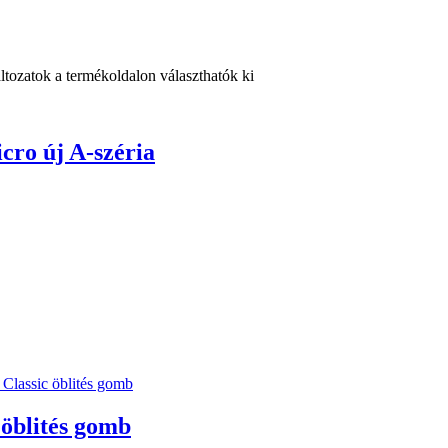
ltozatok a termékoldalon választhatók ki
cro új A-széria
 öblités gomb