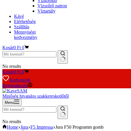
Vízkőoldó
Vízszűrő patron
Víztartály
Kávé
Elérhetőség
Szállítás
Mennyiségi
kedvezmény
Kosár
0
Ft
0
No results
Kosár
0
Ft
0
Kedvencek
Bejelentkezés
Minőség hivatalos szakkereskedőtől
Menu
No results
Home
Jura
F5 Impressa
Jura F50 Programm gomb