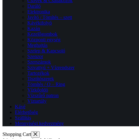
Csövek & Csatlakozók
Daráló
Elektronika
Javító / Tömítés – szett
Kávékifolyó
Kazán
Kezelőgombok
Központi egység
Meghajtás
Szelep & Kapcsoló
Szenzor
Szerszámok
Szivattyú + Vízrendszer
Tartozékok
Tisztítószerek
Tömítés / O – Ring
Vízkőoldó
Vízszűrő patron
Víztartály
Kávé
Elérhetőség
Szállítás
Mennyiségi kedvezmény
Shopping Cart