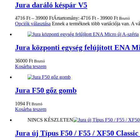
Jura daráló késpár V5
4716
Ft
–
39900
Ft
Ártartomány: 4716 Ft - 39900 Ft
Bruttó
Opciók választása
Ennek a terméknek több variációja van. A vá
Jura központi egység felújított ENA Mi
36000
Ft
Bruttó
Kosárba teszem
Jura F50 gőz gomb
1094
Ft
Bruttó
Kosárba teszem
NINCS KÉSZLETEN
Jura új Típus F50 / F55 / XF50 Classic