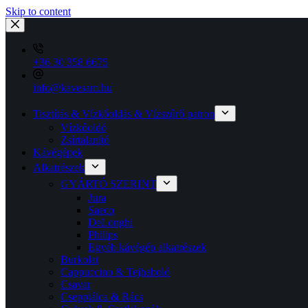
Skip to content
+36 30 358 6675
info@kavesam.hu
Tisztítás & Vízkőoldás & Vízszűrő patron
Vízkőoldó
Zsírtalanító
Kávégépek
Alkatrészek
GYÁRTÓ SZERINT
Jura
Saeco
DeLonghi
Philips
Egyéb kávégép alkatrészek
Burkolat
Cappuccino & Tejhaboló
Csavar
Csepptálca & Rács