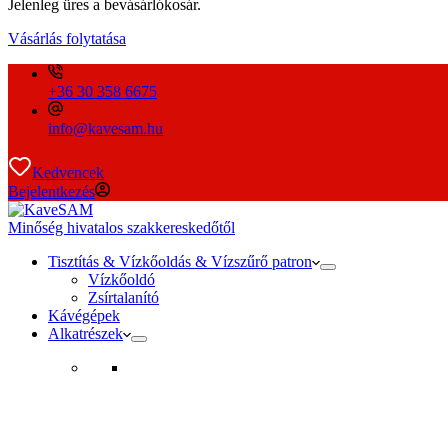
Jelenleg üres a bevásárlókosár.
Vásárlás folytatása
+36 30 358 6675
info@kavesam.hu
Kedvencek
Bejelentkezés
Minőség hivatalos szakkereskedőtől
Tisztítás & Vízkőoldás & Vízszűrő patron
Vízkőoldó
Zsírtalanító
Kávégépek
Alkatrészek