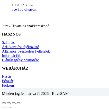
1094
Ft
Bruttó
Tovább olvasom
Jura - Hivatalos szakkereskedő
HASZNOS
Szállítás
Adatkezelési tájékoztató
Általános Szerződési Feltételek
Információk
Elállási igény beküldése
WEBÁRUHÁZ
Kosár
Pénztár
Fiókom
Minden jog fenntartva © 2026 - KaveSAM