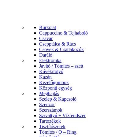
Burkolat
Cappuccino & Tejhaboló
Csavar
Csepptálca & Rács
Csövek & Csatlakozók
Daráló
Elektronika
Javító / Tömítés – szett
Kávékifolyó
Kazán
Kezelőgombok
Központi egység
Meghajtás
Szelep & Kapcsoló
Szenzor
Szerszámok
Szivattyú + Vízrendszer
Tartozékok
Tisztítószerek
Tömítés / O – Ring