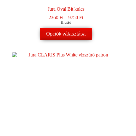
Jura Ovál Bit kulcs
Ártartomány:
2360
Ft
–
9750
Ft
2360 Ft
Bruttó
-
Ennek
9750 Ft
Opciók választása
a
terméknek
több
variációja
van.
A
változatok
a
termékoldalon
választhatók
ki