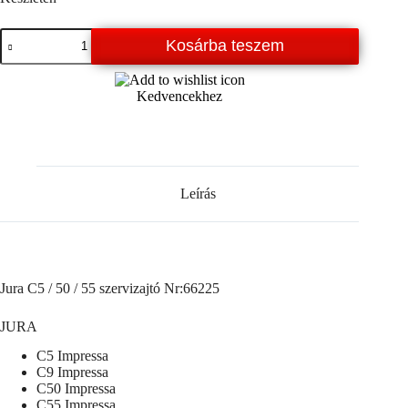
Jura
Kosárba teszem
C5
/
50
Kedvencekhez
/
55
szervizajtó
ezüst
mennyiség
Leírás
Jura C5 / 50 / 55 szervizajtó Nr:66225
JURA
C5 Impressa
C9 Impressa
C50 Impressa
C55 Impressa