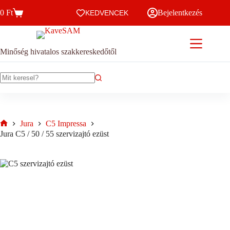
Skip
0
Ft
Bejelentkezés
to
KEDVENCEK
Kosár
content
Minőség hivatalos szakkereskedőtől
No
results
Jura
C5 Impressa
Home
Jura C5 / 50 / 55 szervizajtó ezüst