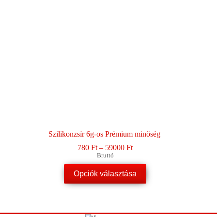
Szilikonzsír 6g-os Prémium minőség
Ártartomány:
780
Ft
–
59000
Ft
780 Ft
Bruttó
-
Ennek
59000 Ft
Opciók választása
a
terméknek
több
variációja
van.