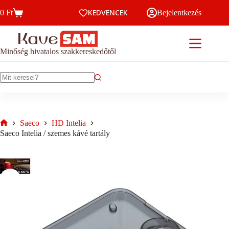
Skip
KEDVENCEK
0
Ft
Bejelentkezés
to
Kosár
content
Minőség hivatalos szakkereskedőtől
No
results
Saeco
HD Intelia
Home
Saeco Intelia / szemes kávé tartály