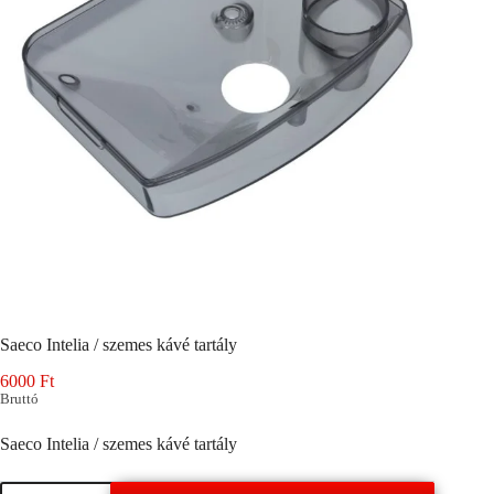
Saeco Intelia / szemes kávé tartály
6000
Ft
Bruttó
Saeco Intelia / szemes kávé tartály
Saeco