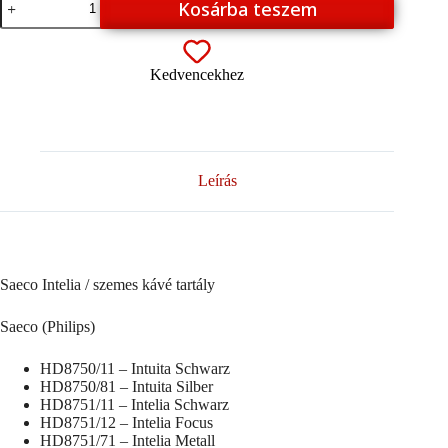
Kosárba teszem
Intelia
/
szemes
kávé
Kedvencekhez
tartály
mennyiség
Leírás
Saeco Intelia / szemes kávé tartály
Saeco (Philips)
HD8750/11 – Intuita Schwarz
HD8750/81 – Intuita Silber
HD8751/11 – Intelia Schwarz
HD8751/12 – Intelia Focus
HD8751/71 – Intelia Metall