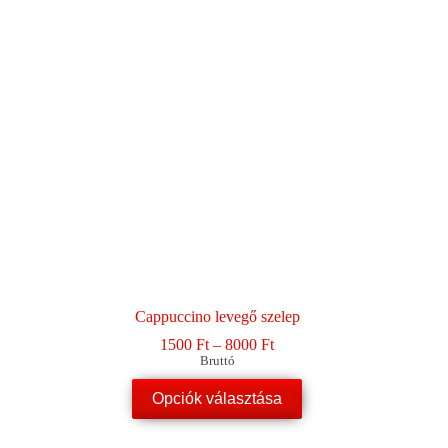
Cappuccino levegő szelep
Ártartomány:
1500
Ft
–
8000
Ft
1500 Ft
Bruttó
-
Ennek
8000 Ft
Opciók választása
a
terméknek
több