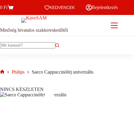
Skip
0
Ft
Bejelentkezés
to
KEDVENCEK
Kosár
content
Minőség hivatalos szakkereskedőtől
No
results
Philips
Saeco Cappuccinófej univerzális
Home
NINCS KÉSZLETEN