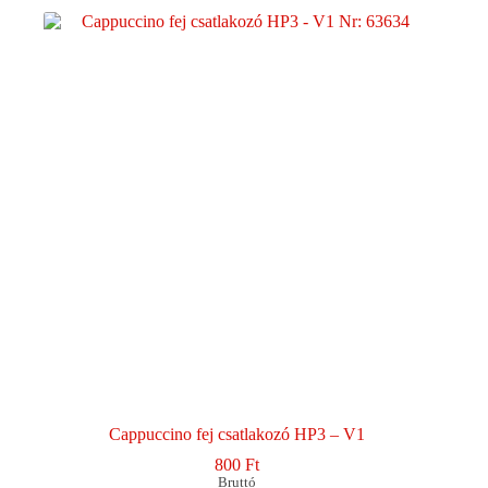
variációja
van.
A
változatok
a
termékoldalon
választhatók
ki
Cappuccino fej csatlakozó HP3 – V1
800
Ft
Bruttó