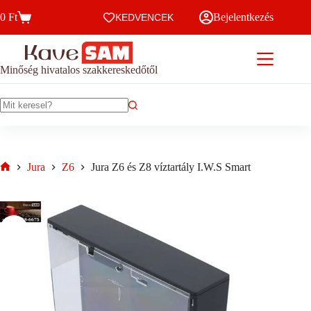
Skip
0
Ft
Bejelentkezés
to
KEDVENCEK
Kosár
content
Minőség hivatalos szakkereskedőtől
No
results
Jura
Z6
Jura Z6 és Z8 víztartály I.W.S Smart
Home