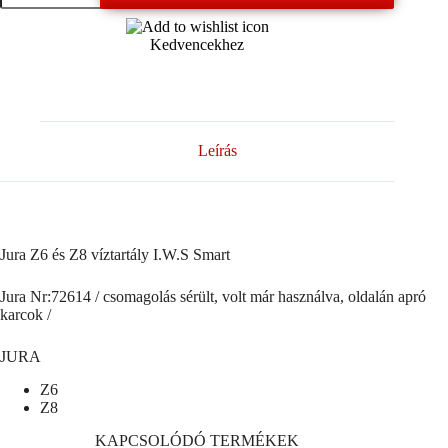
és
Z8
Kedvencekhez
víztartály
I.W.S
Smart
mennyiség
Leírás
Jura Z6 és Z8 víztartály I.W.S Smart
Jura Nr:72614 / csomagolás sérült, volt már használva, oldalán apró
karcok /
JURA
Z6
Z8
KAPCSOLÓDÓ TERMÉKEK