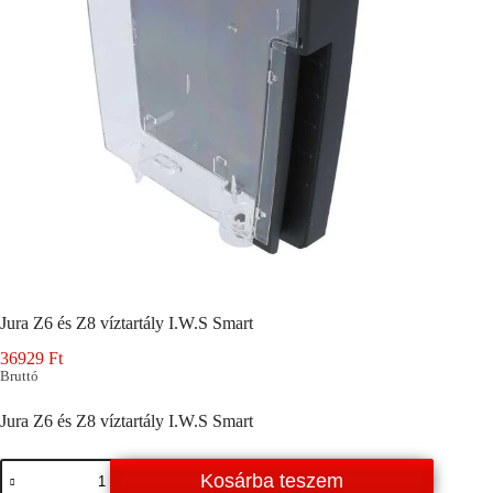
Jura Z6 és Z8 víztartály I.W.S Smart
36929
Ft
Bruttó
Jura Z6 és Z8 víztartály I.W.S Smart
Jura
Kosárba teszem
Z6