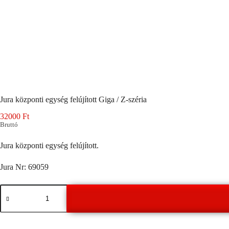
Jura központi egység felújított Giga / Z-széria
32000
Ft
Bruttó
Jura központi egység felújított.
Jura Nr: 69059
Jura
központi
egység
felújított
Giga