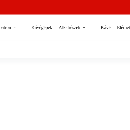
patron
Kávégépek
Alkatrészek
Kávé
Elérhe
Kosárba teszem