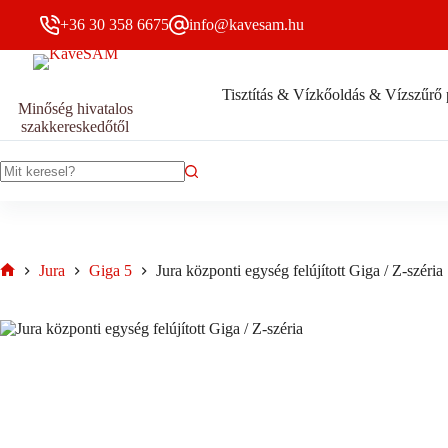
Skip
+36 30 358 6675
info@kavesam.hu
to
content
Tisztítás & Vízkőoldás & Vízszűrő 
Jura
Jura központi egység felújított Giga / Z-széria
Minőség hivatalos
központi
32000
Ft
szakkereskedőtől
Bruttó
egység
felújított
Giga
/
No
Z-
results
széria
mennyiség
Jura
Giga 5
Jura központi egység felújított Giga / Z-széria
Home