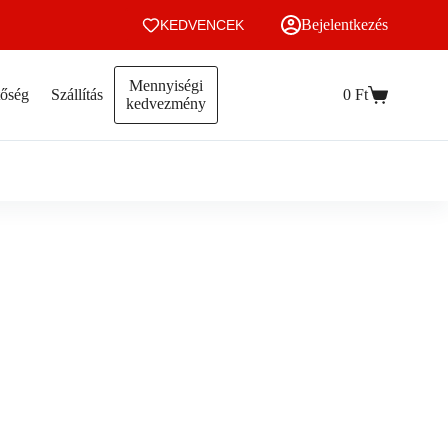
Bejelentkezés
KEDVENCEK
Mennyiségi
tőség
Szállítás
0
Ft
Kosár
kedvezmény