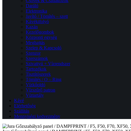
Csövek & Csatlakozók
Daráló
Elektronika
Javító / Tömítés – szett
Kávékifolyó
Kazán
Kezelőgombok
Központi egység
Meghajtás
Szelep & Kapcsoló
Szenzor
Szerszámok
Szivattyú + Vízrendszer
Tartozékok
Tisztítószerek
Tömítés / O – Ring
Vízkőoldó
Vízszűrő patron
Víztartály
Kávé
Elérhetőség
Szállítás
Mennyiségi kedvezmény