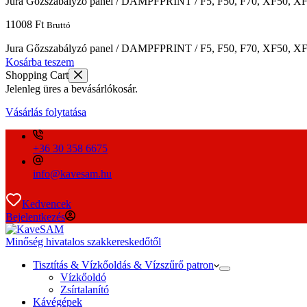
Jura Gőzszabályzó panel / DAMPFPRINT / F5, F50, F70, XF50, X
11008
Ft
Bruttó
Jura Gőzszabályzó panel / DAMPFPRINT / F5, F50, F70, XF50, X
Kosárba teszem
Shopping Cart
Jelenleg üres a bevásárlókosár.
Vásárlás folytatása
+36 30 358 6675
info@kavesam.hu
Kedvencek
Bejelentkezés
Minőség hivatalos szakkereskedőtől
Tisztítás & Vízkőoldás & Vízszűrő patron
Vízkőoldó
Zsírtalanító
Kávégépek