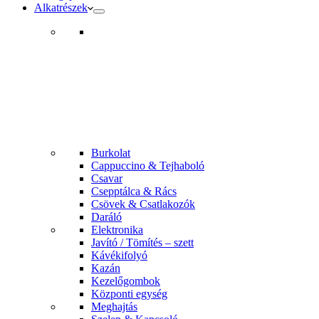
Alkatrészek
Burkolat
Cappuccino & Tejhaboló
Csavar
Csepptálca & Rács
Csövek & Csatlakozók
Daráló
Elektronika
Javító / Tömítés – szett
Kávékifolyó
Kazán
Kezelőgombok
Központi egység
Meghajtás