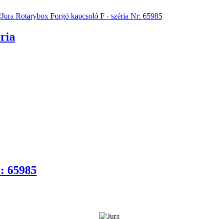
ria
: 65985