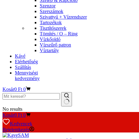
Szelep & Kapcsoló
Szenzor
Szerszámok
Szivattyú + Vízrendszer
Tartozékok
Tisztítószerek
Tömítés / O – Ring
Vízkőoldó
Vízszűrő patron
Víztartály
Kávé
Elérhetőség
Szállítás
Mennyiségi
kedvezmény
Kosár
0
Ft
0
No results
Kosár
0
Ft
0
Kedvencek
Bejelentkezés