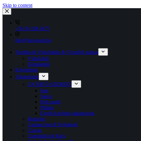
Skip to content
+36 30 358 6675
info@kavesam.hu
Tisztítás & Vízkőoldás & Vízszűrő patron
Vízkőoldó
Zsírtalanító
Kávégépek
Alkatrészek
GYÁRTÓ SZERINT
Jura
Saeco
DeLonghi
Philips
Egyéb kávégép alkatrészek
Burkolat
Cappuccino & Tejhaboló
Csavar
Csepptálca & Rács