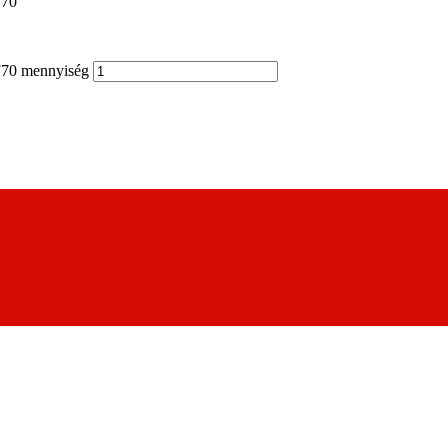
F70
F70 mennyiség