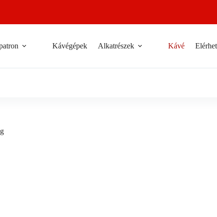
patron
Kávégépek
Alkatrészek
Kávé
Elérhe
0g