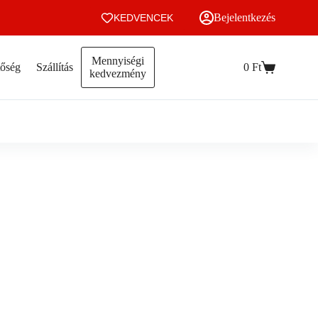
Bejelentkezés
KEDVENCEK
Mennyiségi
tőség
Szállítás
0
Ft
Kosár
kedvezmény