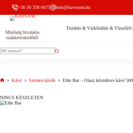
Skip
+36 30 358 6675
info@kavesam.hu
to
content
Tisztítás & Vízkőoldás & Vízszűrő 
Minőség hivatalos
szakkereskedőtől
No
results
Kávé
Szemes kávék
Elite Bar – Olasz kézműves kávé 50
Home
NINCS KÉSZLETEN