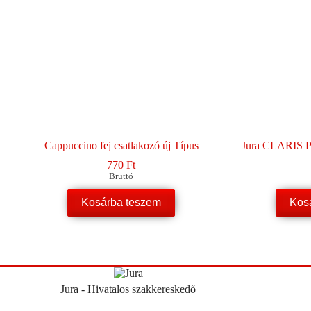
Cappuccino fej csatlakozó új Típus
Jura CLARIS Pl
770
Ft
Bruttó
Kosárba teszem
Kos
Jura - Hivatalos szakkereskedő