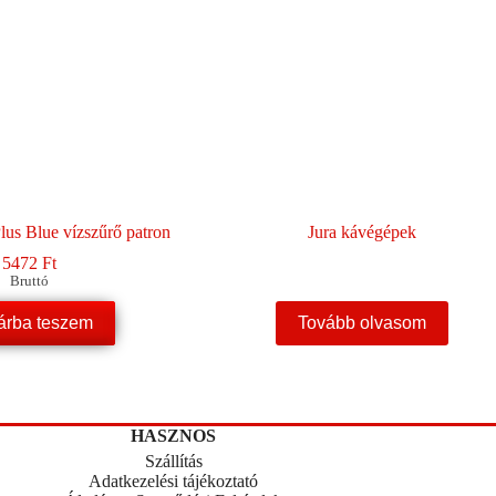
us Blue vízszűrő patron
Jura kávégépek
5472
Ft
Bruttó
árba teszem
Tovább olvasom
HASZNOS
Szállítás
Adatkezelési tájékoztató