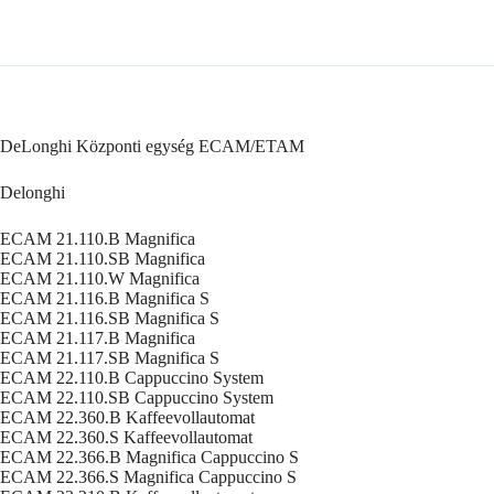
DeLonghi Központi egység ECAM/ETAM
Delonghi
ECAM 21.110.B Magnifica
ECAM 21.110.SB Magnifica
ECAM 21.110.W Magnifica
ECAM 21.116.B Magnifica S
ECAM 21.116.SB Magnifica S
ECAM 21.117.B Magnifica
ECAM 21.117.SB Magnifica S
ECAM 22.110.B Cappuccino System
ECAM 22.110.SB Cappuccino System
ECAM 22.360.B Kaffeevollautomat
ECAM 22.360.S Kaffeevollautomat
ECAM 22.366.B Magnifica Cappuccino S
ECAM 22.366.S Magnifica Cappuccino S