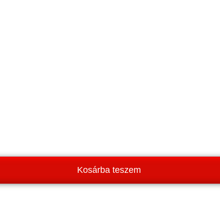
Kosárba teszem