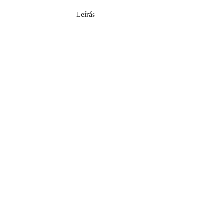
Leírás