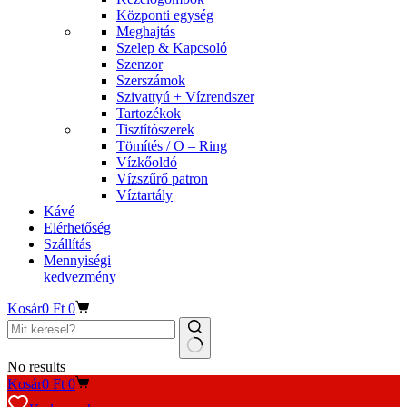
Központi egység
Meghajtás
Szelep & Kapcsoló
Szenzor
Szerszámok
Szivattyú + Vízrendszer
Tartozékok
Tisztítószerek
Tömítés / O – Ring
Vízkőoldó
Vízszűrő patron
Víztartály
Kávé
Elérhetőség
Szállítás
Mennyiségi
kedvezmény
Kosár
0
Ft
0
No results
Kosár
0
Ft
0