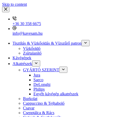
Skip to content
+36 30 358 6675
info@kavesam.hu
Tisztítás & Vízkőoldás & Vízszűrő patron
Vízkőoldó
Zsírtalanító
Kávégépek
Alkatrészek
GYÁRTÓ SZERINT
Jura
Saeco
DeLonghi
Philips
Egyéb kávégép alkatrészek
Burkolat
Cappuccino & Tejhaboló
Csavar
Csepptálca & Rács