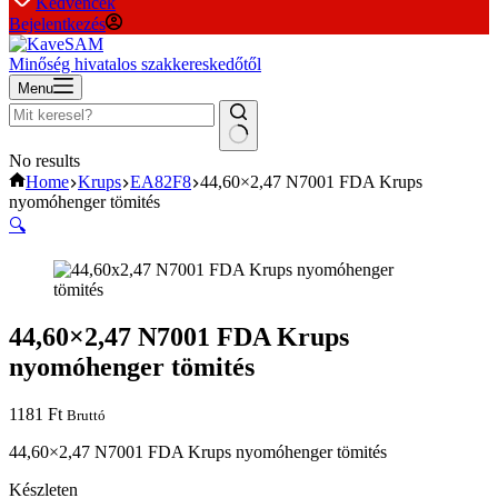
Kedvencek
Bejelentkezés
Minőség hivatalos szakkereskedőtől
Menu
No results
Home
Krups
EA82F8
44,60×2,47 N7001 FDA Krups
nyomóhenger tömités
🔍
44,60×2,47 N7001 FDA Krups
nyomóhenger tömités
1181
Ft
Bruttó
44,60×2,47 N7001 FDA Krups nyomóhenger tömités
Készleten