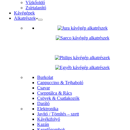
Vízkőoldó
Zsírtalanító
Kávégépek
Alkatrészek
Burkolat
Cappuccino & Tejhaboló
Csavar
Csepptálca & Rács
Csövek & Csatlakozók
Daráló
Elektronika
Javító / Tömítés – szett
Kávékifolyó
Kazán
Kezelőgombok