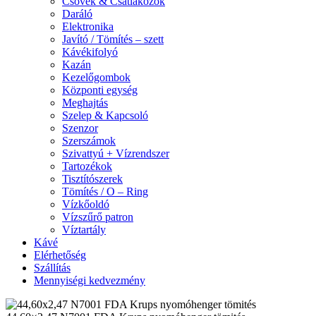
Csövek & Csatlakozók
Daráló
Elektronika
Javító / Tömítés – szett
Kávékifolyó
Kazán
Kezelőgombok
Központi egység
Meghajtás
Szelep & Kapcsoló
Szenzor
Szerszámok
Szivattyú + Vízrendszer
Tartozékok
Tisztítószerek
Tömítés / O – Ring
Vízkőoldó
Vízszűrő patron
Víztartály
Kávé
Elérhetőség
Szállítás
Mennyiségi kedvezmény