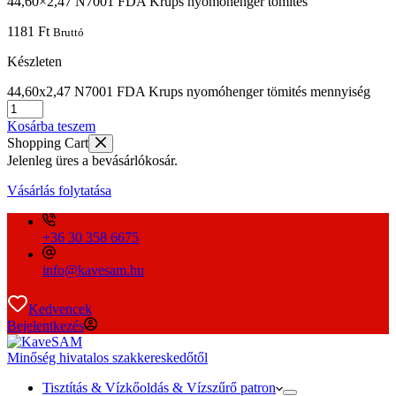
44,60×2,47 N7001 FDA Krups nyomóhenger tömités
1181
Ft
Bruttó
Készleten
44,60x2,47 N7001 FDA Krups nyomóhenger tömités mennyiség
Kosárba teszem
Shopping Cart
Jelenleg üres a bevásárlókosár.
Vásárlás folytatása
+36 30 358 6675
info@kavesam.hu
Kedvencek
Bejelentkezés
Minőség hivatalos szakkereskedőtől
Tisztítás & Vízkőoldás & Vízszűrő patron