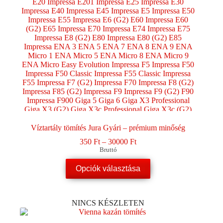
Víztartály tömítés Jura Gyári – prémium minőség
Ártartomány:
350
Ft
–
30000
Ft
350 Ft
Bruttó
-
Ennek
30000 Ft
Opciók választása
a
terméknek
több
variációja
NINCS KÉSZLETEN
van.
A