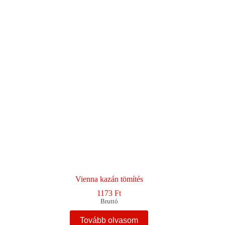
változatok
a
termékoldalon
választhatók
ki
Vienna kazán tömítés
1173
Ft
Bruttó
Tovább olvasom