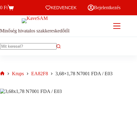
Skip
0
Ft
Bejelentkezés
to
KEDVENCEK
Kosár
content
Minőség hivatalos szakkereskedőtől
No
results
Krups
EA82F8
3,68×1,78 N7001 FDA / E03
Home