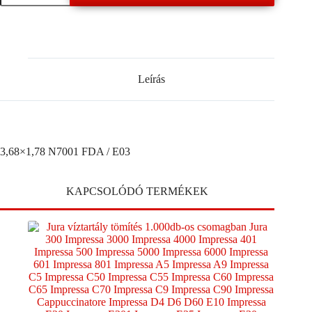
FDA
/
E03
mennyiség
Leírás
3,68×1,78 N7001 FDA / E03
KAPCSOLÓDÓ TERMÉKEK