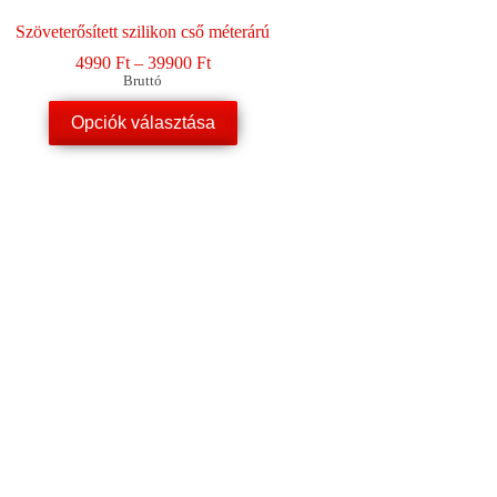
Szöveterősített szilikon cső méterárú
Ártartomány:
4990
Ft
–
39900
Ft
4990 Ft
Bruttó
-
Ennek
39900 Ft
Opciók választása
a
terméknek
több
variációja
van.
A
változatok
a
termékoldalon
választhatók
ki