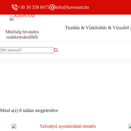
Skip
+36 30 358 6675
info@kavesam.hu
to
content
Tisztítás & Vízkőoldás & Vízszűrő 
Minőség hivatalos
szakkereskedőtől
No
results
Sorted
Mind a(z) 8 találat megjelenítve
by
popularity