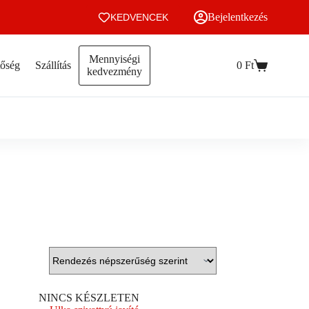
Bejelentkezés
KEDVENCEK
Mennyiségi
tőség
Szállítás
0
Ft
Kosár
kedvezmény
NINCS KÉSZLETEN