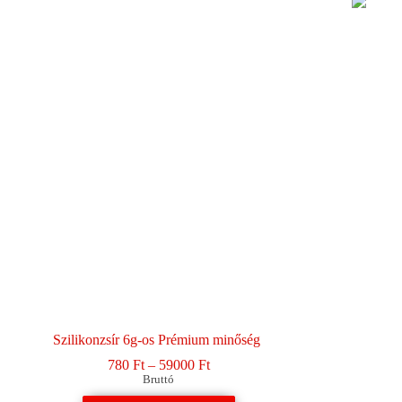
Szilikonzsír 6g-os Prémium minőség
Ártartomány:
780
Ft
–
59000
Ft
780 Ft
Bruttó
-