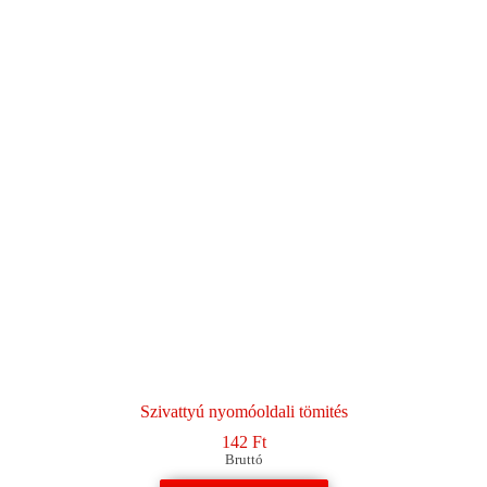
Szivattyú nyomóoldali tömités
142
Ft
Bruttó