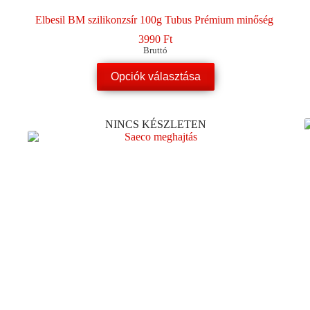
Elbesil BM szilikonzsír 100g Tubus Prémium minőség
3990
Ft
Bruttó
Ennek
Opciók választása
a
terméknek
több
variációja
NINCS KÉSZLETEN
van.
A
változatok
a
termékoldalon
választhatók
ki