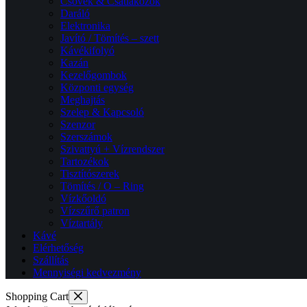
Csövek & Csatlakozók
Daráló
Elektronika
Javító / Tömítés – szett
Kávékifolyó
Kazán
Kezelőgombok
Központi egység
Meghajtás
Szelep & Kapcsoló
Szenzor
Szerszámok
Szivattyú + Vízrendszer
Tartozékok
Tisztítószerek
Tömítés / O – Ring
Vízkőoldó
Vízszűrő patron
Víztartály
Kávé
Elérhetőség
Szállítás
Mennyiségi kedvezmény
Shopping Cart