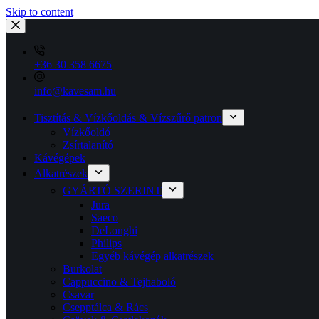
Skip to content
+36 30 358 6675
info@kavesam.hu
Tisztítás & Vízkőoldás & Vízszűrő patron
Vízkőoldó
Zsírtalanító
Kávégépek
Alkatrészek
GYÁRTÓ SZERINT
Jura
Saeco
DeLonghi
Philips
Egyéb kávégép alkatrészek
Burkolat
Cappuccino & Tejhaboló
Csavar
Csepptálca & Rács