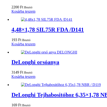
2200
Ft
Bruttó
Kosárba teszem
4,48×1,78 SIL75R FDA /D141
193
Ft
Bruttó
Kosárba teszem
DeLonghi orsóanya
3149
Ft
Bruttó
Kosárba teszem
DeLonghi Tejhabositóhoz 6,35×1,78 N
169
Ft
Bruttó