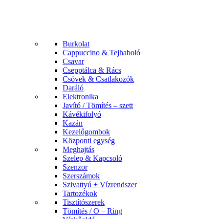
Burkolat
Cappuccino & Tejhaboló
Csavar
Csepptálca & Rács
Csövek & Csatlakozók
Daráló
Elektronika
Javító / Tömítés – szett
Kávékifolyó
Kazán
Kezelőgombok
Központi egység
Meghajtás
Szelep & Kapcsoló
Szenzor
Szerszámok
Szivattyú + Vízrendszer
Tartozékok
Tisztítószerek
Tömítés / O – Ring