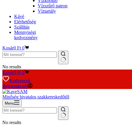
Vízkőoldó
Vízszűrő patron
Víztartály
Kávé
Elérhetőség
Szállítás
Mennyiségi
kedvezmény
Kosár
0
Ft
0
No results
Kosár
0
Ft
0
Kedvencek
Bejelentkezés
Minőség hivatalos szakkereskedőtől
Menu
No results