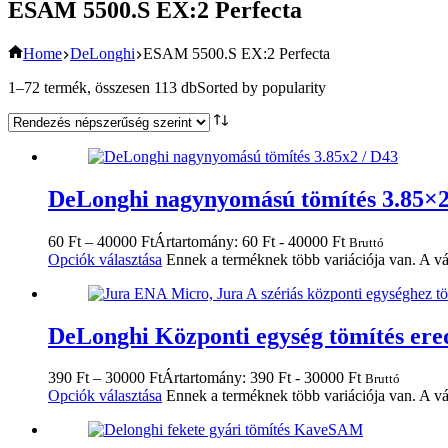
ESAM 5500.S EX:2 Perfecta
Home
DeLonghi
ESAM 5500.S EX:2 Perfecta
1–72 termék, összesen 113 db
Sorted by popularity
DeLonghi nagynyomású tömítés 3.85×2
60
Ft
–
40000
Ft
Ártartomány: 60 Ft - 40000 Ft
Bruttó
Opciók választása
Ennek a terméknek több variációja van. A vá
DeLonghi Központi egység tömítés ered
390
Ft
–
30000
Ft
Ártartomány: 390 Ft - 30000 Ft
Bruttó
Opciók választása
Ennek a terméknek több variációja van. A vá