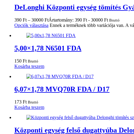
DeLonghi Központi egység tömítés Gy
390
Ft
–
30000
Ft
Ártartomány: 390 Ft - 30000 Ft
Bruttó
Opciók választása
Ennek a terméknek több variációja van. A vá
5,00×1,78 N6501 FDA
150
Ft
Bruttó
Kosárba teszem
6,07×1,78 MVQ70R FDA / D17
173
Ft
Bruttó
Kosárba teszem
Központi egység felső dugattyúba Delon