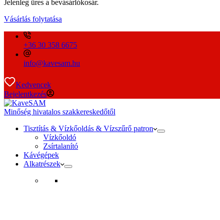
Jelenleg üres a bevásárlókosár.
Vásárlás folytatása
+36 30 358 6675
info@kavesam.hu
Kedvencek
Bejelentkezés
Minőség hivatalos szakkereskedőtől
Tisztítás & Vízkőoldás & Vízszűrő patron
Vízkőoldó
Zsírtalanító
Kávégépek
Alkatrészek