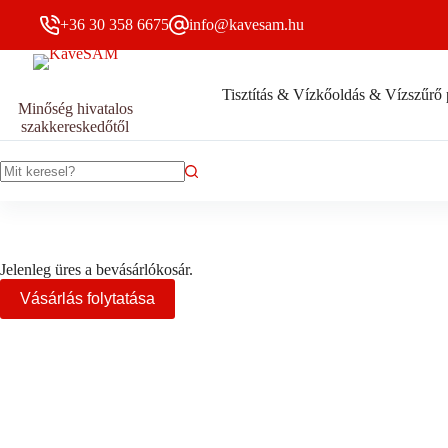
Skip
+36 30 358 6675
info@kavesam.hu
to
content
Tisztítás & Vízkőoldás & Vízszűrő 
Minőség hivatalos
szakkereskedőtől
No
results
Jelenleg üres a bevásárlókosár.
Vásárlás folytatása