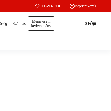
Bejelentkezés
KEDVENCEK
Mennyiségi
tőség
Szállítás
0
Ft
Kosár
kedvezmény